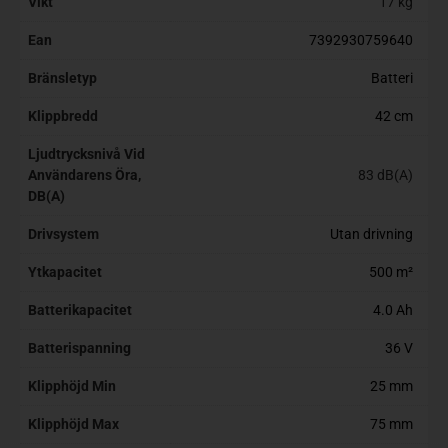
Vikt
17 kg
Ean
7392930759640
Bränsletyp
Batteri
Klippbredd
42 cm
Ljudtrycksnivå Vid
Användarens Öra,
83 dB(A)
DB(A)
Drivsystem
Utan drivning
Ytkapacitet
500 m²
Batterikapacitet
4.0 Ah
Batterispanning
36 V
Klipphöjd Min
25 mm
Klipphöjd Max
75 mm