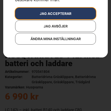
JAG ACCEPTERAR
JAG AVBÖJER
ÄNDRA MINA INSTÄLLNINGAR
HUSQVARNA LC 142i med
batteri och laddare
Artikelnummer:
970541804
Kategorier:
Batteridrivna Gräsklippare
,
Batteridrivna
Gräsklippare
,
Gräsklippare
,
Trädgård
Varumärken
:
Husqvarna
6 990
kr
LC 142i – inkl. batteri B140 och laddare C80