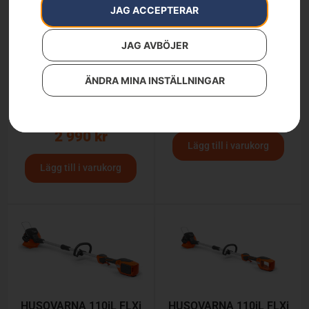
JAG ACCEPTERAR
JAG AVBÖJER
ÄNDRA MINA INSTÄLLNINGAR
Aspire™ S20 + Aspire™
Automower® Aspire™ R4
teleskopskaft – med
7 490
kr
batteri och laddare
2 990
kr
Lägg till i varukorg
Lägg till i varukorg
HUSQVARNA 110iL FLXi
HUSQVARNA 110iL FLXi