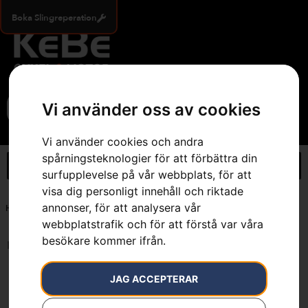
Boka Slingreperation
0
Vi använder oss av cookies
Vi använder cookies och andra
spårningsteknologier för att förbättra din
surfupplevelse på vår webbplats, för att
visa dig personligt innehåll och riktade
annonser, för att analysera vår
Hem
»
Webbutik
»
Skog
»
Motorsågar
»
Stångsågar
webbplatstrafik och för att förstå var våra
besökare kommer ifrån.
Inga resultat.
JAG ACCEPTERAR