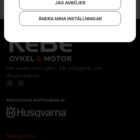
JAG AVBÖJER
ÄNDRA MINA INSTÄLLNINGAR
Det mesta inom cykel , båt, trädgårds- och
skogsmaskiner.
Auktoriserad återförsäljare av
Navigation