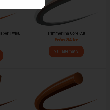
sper Twist,
Trimmerlina Core Cut
Från
84
kr
Välj alternativ