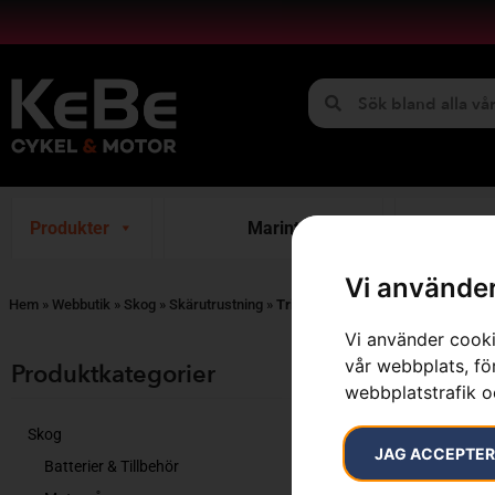
Produkter
Marint
H
Vi använder
Hem
»
Webbutik
»
Skog
»
Skärutrustning
»
Trimmertråd
Vi använder cooki
Visar alla 7 re
vår webbplats, för
Produktkategorier​
webbplatstrafik o
Skog
JAG ACCEPTE
Batterier & Tillbehör