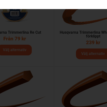
rna Trimmerlina Re Cut
Husqvarna Trimmerlina Whi
förklippt
Från
79
kr
239
kr
Välj alternativ
Välj alternativ