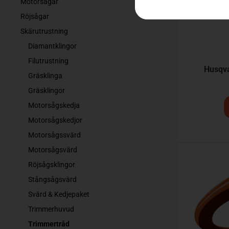
Motorsågar
Röjsågar
Skärutrustning
Diamantklingor
Filutrustning
Husqva
Gräsklinga
Gräsklingor
Motorsågskedja
Motorsågskedjor
Motorsågssvärd
Motorsågsvärd
Röjsågsklingor
Stångsågsvärd
Svärd & Kedjepaket
Trimmerhuvud
Trimmertråd