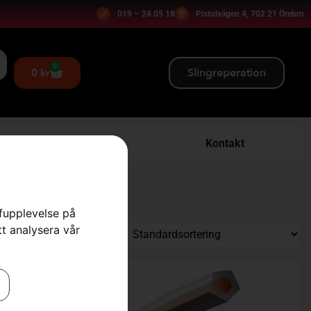
019 – 24 05 18
Pistolvägen 4, 702 21 Örebro
0
Slingreperation
0
kr
Verkstad
Kontakt
rfupplevelse på
tt analysera vår