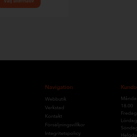
Välj alternativ
Navigation
Kunds
Måndag
Webbutik
18.00
Verkstad
Fredag:
Kontakt
Lördag:
Försäljningsvillkor
Söndag
Integritetspolicy
Helgda