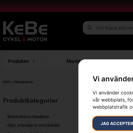
Produkter
Marint
H
Vi använder
Hem
»
Husqvarna
Vi använder cooki
Visar 1–12 av 
Produktkategorier​
vår webbplats, för
webbplatstrafik o
Batteridrivna Maskiner
JAG ACCEPTE
Oljor, bränslen & smörjmedel