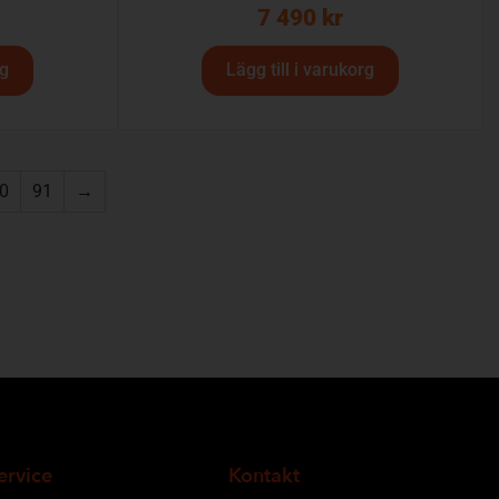
7 490
kr
rg
Lägg till i varukorg
0
91
→
ervice
Kontakt