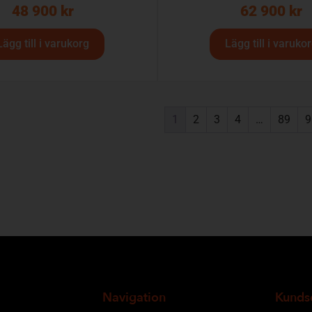
48 900
kr
62 900
kr
Lägg till i varukorg
Lägg till i varuko
1
2
3
4
…
89
9
Navigation
Kunds