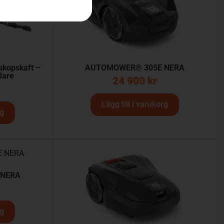
skopskaft –
AUTOMOWER® 305E NERA
dare
24 900
kr
Lägg till i varukorg
rg
 NERA
rg