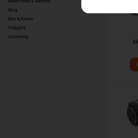
Reservdelar & tillbehör
Skog
Skor & Kläder
Trädgård
Utrustning
56