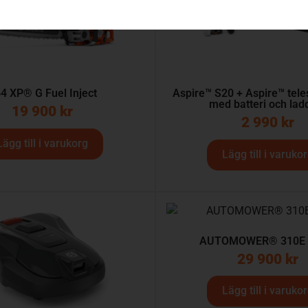
4 XP® G Fuel Inject
Aspire™ S20 + Aspire™ tele
med batteri och lad
19 900
kr
2 990
kr
Lägg till i varukorg
Lägg till i varuko
AUTOMOWER® 310E
29 900
kr
Lägg till i varuko