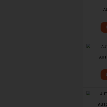
A
AUT
AUT