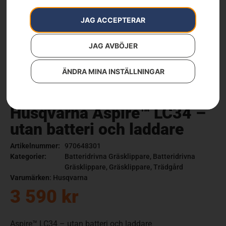
JAG ACCEPTERAR
JAG AVBÖJER
ÄNDRA MINA INSTÄLLNINGAR
Husqvarna Aspire™ LC34 –
utan batteri och laddare
Artikelnummer:
970648301
Kategorier:
Batteridrivna Gräsklippare
,
Batteridrivna
Gräsklippare
,
Gräsklippare
,
Trädgård
Varumärken
:
Husqvarna
3 590
kr
Aspire™ LC34 – utan batteri och laddare