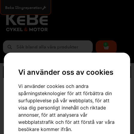
Boka Slingreperation
0
Vi använder oss av cookies
Vi använder cookies och andra
Hem
»
Webbutik
»
Husqvarna Aspire™ LC34 – utan batteri och laddare
spårningsteknologier för att förbättra din
surfupplevelse på vår webbplats, för att
visa dig personligt innehåll och riktade
annonser, för att analysera vår
webbplatstrafik och för att förstå var våra
besökare kommer ifrån.