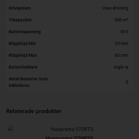
Drivsystem
Utan drivning
Ytkapacitet
500 m²
Batterispanning
18 V
Klipphöjd Min
25 mm
Klipphöjd Max
65 mm
Batteriladdare
Ingår ej
Antal Batterier Som
0
Inkluderas
Relaterade produkter
Husqvarna 570BTS