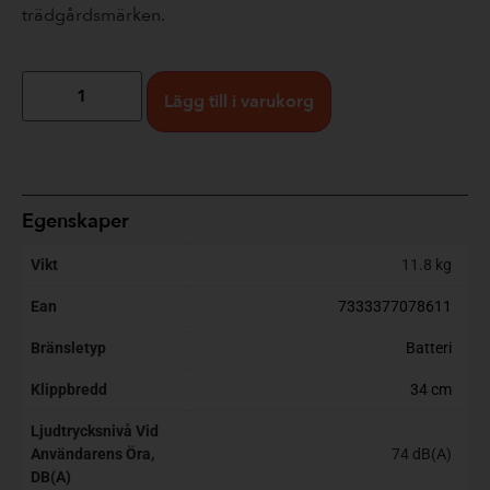
trädgårdsmärken.
Lägg till i varukorg
Egenskaper
Vikt
11.8 kg
Ean
7333377078611
Bränsletyp
Batteri
Klippbredd
34 cm
Ljudtrycksnivå Vid
Användarens Öra,
74 dB(A)
DB(A)