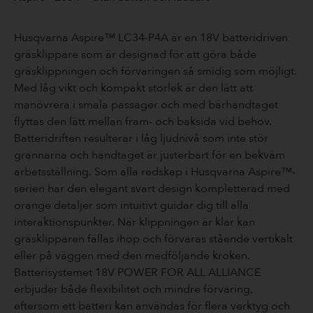
Husqvarna Aspire™ LC34-P4A är en 18V batteridriven
gräsklippare som är designad för att göra både
gräsklippningen och förvaringen så smidig som möjligt.
Med låg vikt och kompakt storlek är den lätt att
manövrera i smala passager och med bärhandtaget
flyttas den lätt mellan fram- och baksida vid behov.
Batteridriften resulterar i låg ljudnivå som inte stör
grannarna och handtaget är justerbart för en bekväm
arbetsställning. Som alla redskap i Husqvarna Aspire™-
serien har den elegant svart design kompletterad med
orange detaljer som intuitivt guidar dig till alla
interaktionspunkter. När klippningen är klar kan
gräsklipparen fällas ihop och förvaras stående vertikalt
eller på väggen med den medföljande kroken.
Batterisystemet 18V POWER FOR ALL ALLIANCE
erbjuder både flexibilitet och mindre förvaring,
eftersom ett batteri kan användas för flera verktyg och