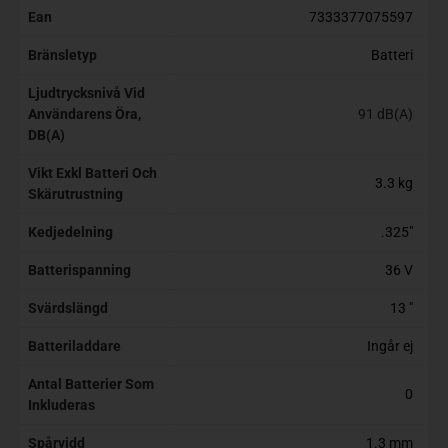
Ean
7333377075597
Bränsletyp
Batteri
Ljudtrycksnivå Vid
Användarens Öra,
91 dB(A)
DB(A)
Vikt Exkl Batteri Och
3.3 kg
Skärutrustning
Kedjedelning
.325"
Batterispanning
36 V
Svärdslängd
13 "
Batteriladdare
Ingår ej
Antal Batterier Som
0
Inkluderas
Spårvidd
1.3 mm