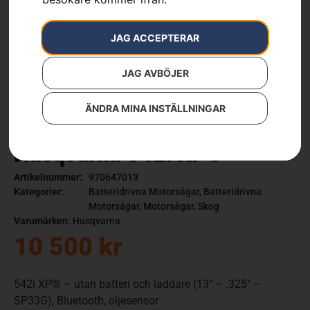
JAG ACCEPTERAR
JAG AVBÖJER
ÄNDRA MINA INSTÄLLNINGAR
Husqvarna 542i XP®
Artikelnummer:
970647013
Kategorier:
Batteridrivna Motorsågar
,
Batteridrivna
Motorsågar
,
Motorsågar
,
Skog
Varumärken
:
Husqvarna
10 500
kr
542i XP® – utan batteri och laddare (13″ – .325″ –
SP33G), Bluetooth, oljesensor