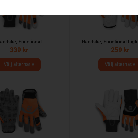
andske, Functional
Handske, Functional Ligh
339
kr
259
kr
Välj alternativ
Välj alternativ