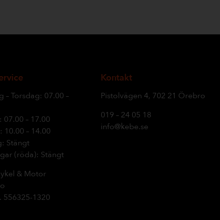
ervice
Kontakt
 – Torsdag: 07.00 –
Pistolvägen 4, 702 21 Örebro
019 – 24 05 18
 07.00 – 17.00
info@kebe.se
 10.00 – 14.00
: Stängt
gar (röda): Stängt
ykel & Motor
ro
.
556325-1320