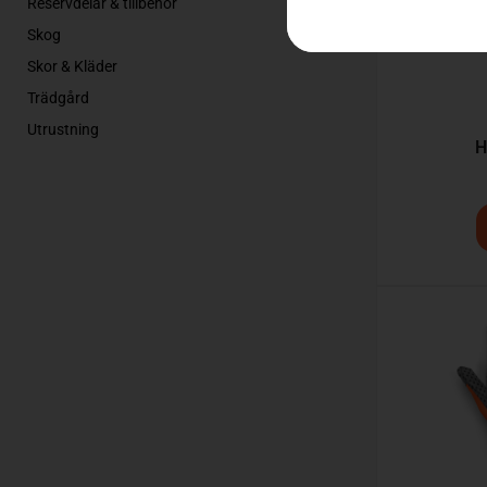
Reservdelar & tillbehör
Skog
Skor & Kläder
Trädgård
Utrustning
H