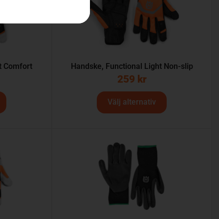
t Comfort
Handske, Functional Light Non-slip
259
kr
Välj alternativ