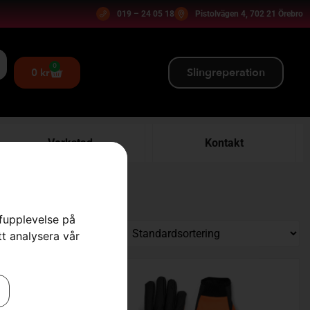
019 – 24 05 18
Pistolvägen 4, 702 21 Örebro
0
Slingreperation
0
kr
Verkstad
Kontakt
rfupplevelse på
tt analysera vår