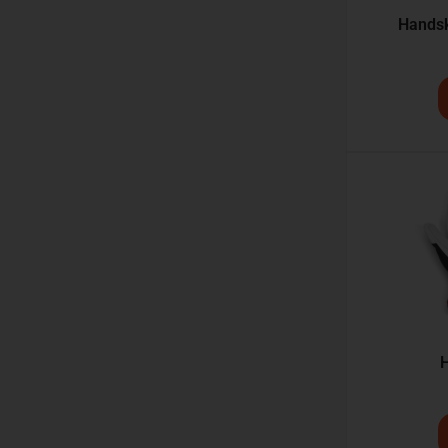
Handsk
H