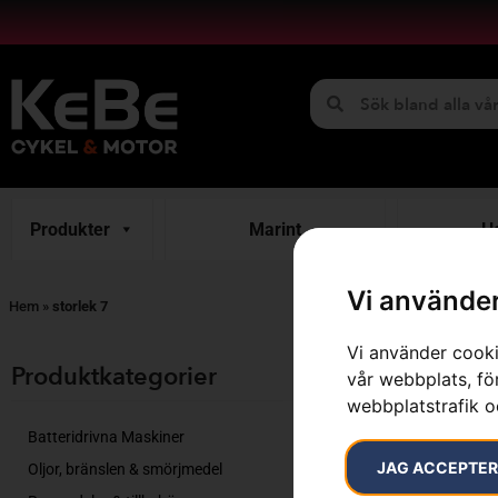
Produkter
Marint
H
Vi använder
Hem
»
storlek 7
Vi använder cooki
Visar alla 10 r
Produktkategorier​
vår webbplats, för
webbplatstrafik o
Batteridrivna Maskiner
JAG ACCEPTE
Oljor, bränslen & smörjmedel