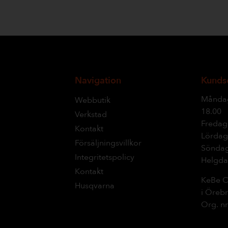
Navigation
Kunds
Måndag
Webbutik
18.00
Verkstad
Fredag:
Kontakt
Lördag:
Försäljningsvillkor
Söndag
Integritetspolicy
Helgda
Kontakt
KeBe C
Husqvarna
i Öreb
Org. nr