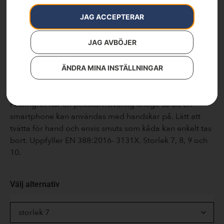
Vent
JAG ACCEPTERAR
Artikelnummer:
529880107
Kategorier:
Handskar
,
Skor & Kläder
JAG AVBÖJER
Varumärken
:
Husqvarna
Bekväm skyddshandske, utformad för allt slags
ÄNDRA MINA INSTÄLLNINGAR
trädgårds- och skogsarbete. Handflatan ger en exakt
känsla och utmärkt grepp även under våta förhållanden.
Pekfingret har en pekskärmsvänlig knoge så att en
smartphone kan användas med handskar på. Lätt att
tvätta för hand och envis smuts som kåda kan enkelt tas
bort. Uppfyller EN 388:2016- 3131X. Storlek 7, 8, 9 och
10.
Välj alternativ