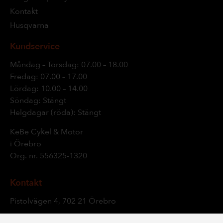
Kontakt
Husqvarna
Kundservice
Måndag – Torsdag: 07.00 – 18.00
Fredag: 07.00 – 17.00
Lördag: 10.00 – 14.00
Söndag: Stängt
Helgdagar (röda): Stängt
KeBe Cykel & Motor
i Örebro
Org. nr.
556325-1320
Kontakt
Pistolvägen 4, 702 21 Örebro
019 – 24 05 18