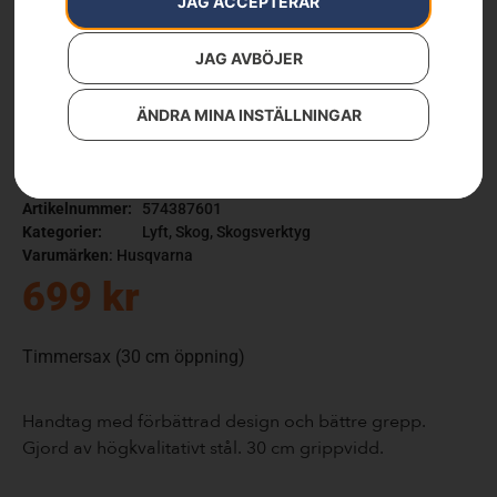
JAG ACCEPTERAR
JAG AVBÖJER
ÄNDRA MINA INSTÄLLNINGAR
Timmersax
Artikelnummer:
574387601
Kategorier:
Lyft
,
Skog
,
Skogsverktyg
Varumärken
:
Husqvarna
699
kr
Timmersax (30 cm öppning)
Handtag med förbättrad design och bättre grepp.
Gjord av högkvalitativt stål. 30 cm grippvidd.