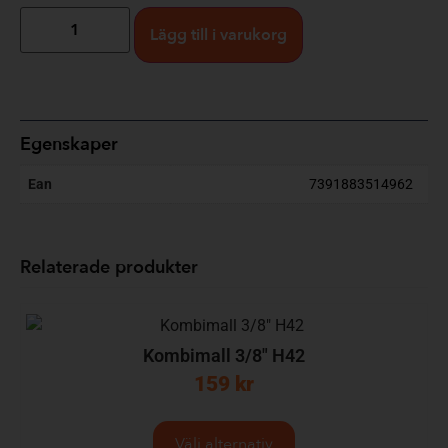
Lägg till i varukorg
Egenskaper
Ean
7391883514962
Relaterade produkter
Kombimall 3/8″ H42
159
kr
Välj alternativ