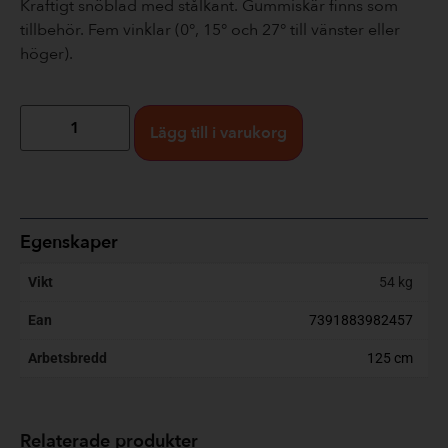
Kraftigt snöblad med stålkant. Gummiskär finns som
tillbehör. Fem vinklar (0°, 15° och 27° till vänster eller
höger).
Lägg till i varukorg
Egenskaper
Vikt
54 kg
Ean
7391883982457
Arbetsbredd
125 cm
Relaterade produkter