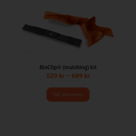
BioClip® (mulching) kit
529
kr
–
689
kr
Välj alternativ