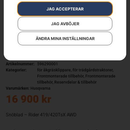
JAG ACCEPTERAR
JAG AVBÖJER
ÄNDRA MINA INSTÄLLNINGAR
Snöblad – Rider
419/420TsX AWD
Artikelnummer:
596290001
Kategorier:
för åkgräsklippare
,
för trädgårdstraktorer
,
Frontmonterade tillbehör
,
Frontmonterade
tillbehör
,
Reservdelar & tillbehör
Varumärken
:
Husqvarna
16 900
kr
Snöblad – Rider 419/420TsX AWD