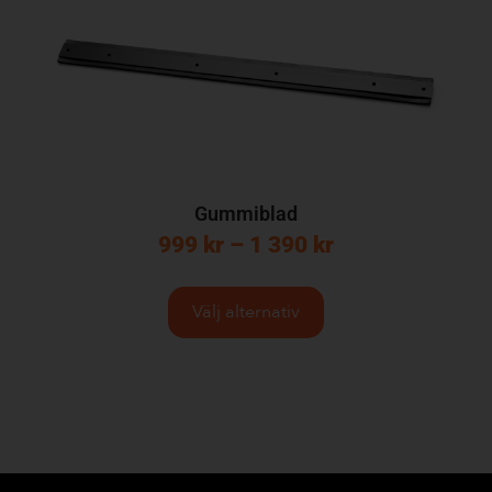
Gummiblad
999
kr
–
1 390
kr
Välj alternativ