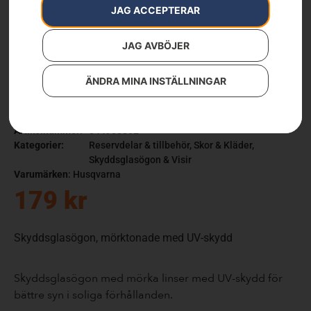
JAG ACCEPTERAR
JAG AVBÖJER
ÄNDRA MINA INSTÄLLNINGAR
Skyddsglasögon, Sun
Artikelnummer:
544963802
Kategorier:
Reservdelar & tillbehör
,
Skor & Kläder
,
Skyddsglasögon & Visir
Varumärken
:
Husqvarna
179
kr
Skyddsglasögon, mörktonade med UV-skydd
Skyddsglasögon med mörka linser med UV-skydd för
bättre syn i soliga förhållanden.