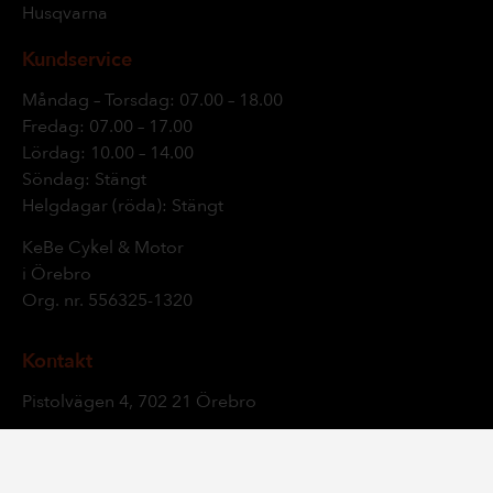
Husqvarna
Kundservice
Måndag – Torsdag: 07.00 – 18.00
Fredag: 07.00 – 17.00
Lördag: 10.00 – 14.00
Söndag: Stängt
Helgdagar (röda): Stängt
KeBe Cykel & Motor
i Örebro
Org. nr.
556325-1320
Kontakt
Pistolvägen 4, 702 21 Örebro
019 – 24 05 18
info@kebe.se