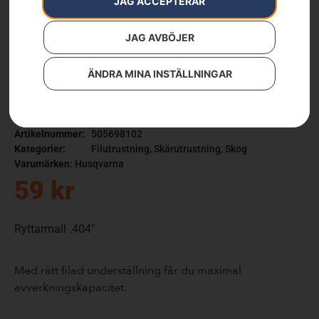
JAG ACCEPTERAR
JAG AVBÖJER
ÄNDRA MINA INSTÄLLNINGAR
Ryttarmall .404″
Artikelnummer:
505698102
Kategorier:
Filutrustning
,
Skärutrustning
,
Skog
Varumärken
:
Husqvarna
59
kr
Ryttarmall .404″
Med rätt filad underställning får du maximal
avverkningskapacitet.