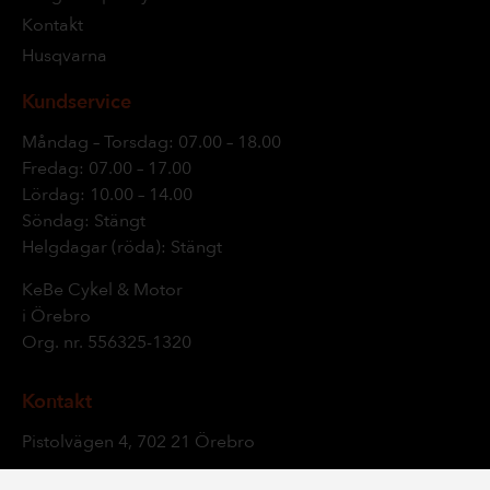
Kontakt
Husqvarna
Kundservice
Måndag – Torsdag: 07.00 – 18.00
Fredag: 07.00 – 17.00
Lördag: 10.00 – 14.00
Söndag: Stängt
Helgdagar (röda): Stängt
KeBe Cykel & Motor
i Örebro
Org. nr.
556325-1320
Kontakt
Pistolvägen 4, 702 21 Örebro
019 – 24 05 18