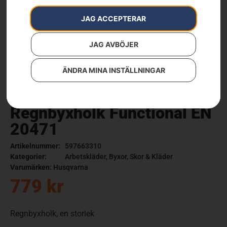
JAG ACCEPTERAR
JAG AVBÖJER
ÄNDRA MINA INSTÄLLNINGAR
Regnbyxholk Functional EN
20471
Artikelnummer:
597663310
Kategorier:
Arbetskläder
,
Byxor
,
Skor & Kläder
Varumärken
:
Husqvarna
779
kr
Regnbyxholk, en storlek