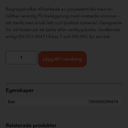
Regnbyxholkar tillverkade av polyestertrikå med en
hållbar ensidig PU-beläggning med svetsade sömmar –
ett starkt men ändå lätt och ljudlöst material. Designade
för att fästas på ett bälte eller verktygsbälte. Godkända
enligt EN ISO 20471 klass 1 och EN 343. En storlek.
Lägg till i varukorg
Egenskaper
Ean
7392930299474
Relaterade produkter