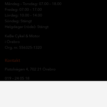
Måndag – Torsdag: 07.00 – 18.00
Fredag: 07.00 – 17.00
Lördag: 10.00 – 14.00
Söndag: Stängt
Helgdagar (röda): Stängt
KeBe Cykel & Motor
i Örebro
Org. nr.
556325-1320
Kontakt
Pistolvägen 4, 702 21 Örebro
019 – 24 05 18
info@kebe.se