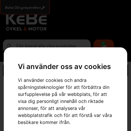
Boka Slingreperation
0
Vi använder oss av cookies
Vi använder cookies och andra
Hem
»
Webbutik
»
Husqvarna solcellsladdare till EPOS®-
spårningsteknologier för att förbättra din
referensstation
surfupplevelse på vår webbplats, för att
visa dig personligt innehåll och riktade
annonser, för att analysera vår
webbplatstrafik och för att förstå var våra
besökare kommer ifrån.