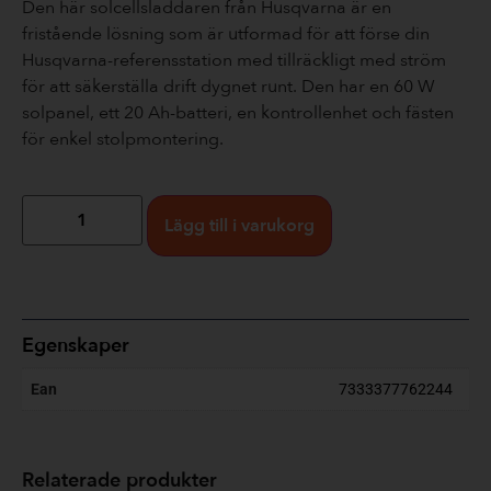
Den här solcellsladdaren från Husqvarna är en
fristående lösning som är utformad för att förse din
Husqvarna-referensstation med tillräckligt med ström
för att säkerställa drift dygnet runt. Den har en 60 W
solpanel, ett 20 Ah-batteri, en kontrollenhet och fästen
för enkel stolpmontering.
Lägg till i varukorg
Egenskaper
Ean
7333377762244
Relaterade produkter