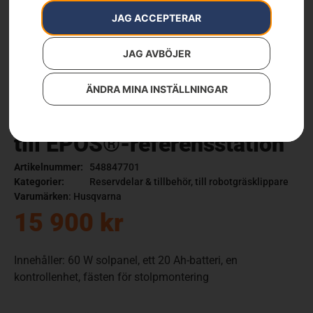
JAG ACCEPTERAR
JAG AVBÖJER
ÄNDRA MINA INSTÄLLNINGAR
Husqvarna solcellsladdare
till EPOS®-referensstation
Artikelnummer:
548847701
Kategorier:
Reservdelar & tillbehör
,
till robotgräsklippare
Varumärken
:
Husqvarna
15 900
kr
Innehåller: 60 W solpanel, ett 20 Ah-batteri, en
kontrollenhet, fästen för stolpmontering