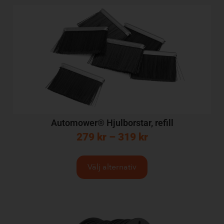
Automower® Hjulborstar, refill
279
kr
–
319
kr
Välj alternativ