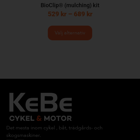
BioClip® (mulching) kit
529
kr
–
689
kr
Välj alternativ
Det mesta inom cykel , båt, trädgårds- och
skogsmaskiner.