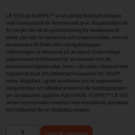
LB 553SQe KLIPPO™ är en pålitlig BioClip®-klippare
med framhjulsdrift för kommersiellt bruk. Klippbredden på
53 cm gör den till en perfekt lösning för medelstora till
större ytor eller för komplexa och smala områden, som ett
komplement till Rider eller robotgräsklippare.
Utformningen är fokuserad på att uppnå bästa möjliga
ergonomiska förhållanden för användaren och ett
extraordinärt klippresultat, även i vått väder. Utrustad med
högspecificerad och lättstartad Husqvarna HS 166AP-
motor, klippdäck i gjutet aluminium och ett ergonomiskt
sidojusterbart och effektivt avvibrerande handtagssystem
gör att klipparen uppfyller A(8) EN836. KLIPPO™ LB 500-
serien kommersiella modeller med enastående prestanda
och hållbarhet för en långsiktig relation.
Lägg till i varukorg