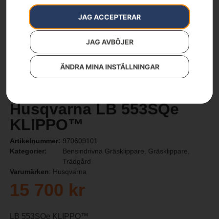
JAG ACCEPTERAR
JAG AVBÖJER
ÄNDRA MINA INSTÄLLNINGAR
Husqvarna LB 553SQe
KLIPPO™
Artikelnummer:
970609101
Kategorier:
Bensindrivna Gräsklippare
,
Gräsklippare
,
Trädgård
Varumärken
:
Husqvarna
15 700
kr
LB 553SQe KLIPPO™