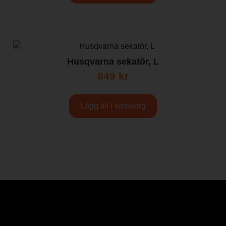
Husqvarna sekatör, L
849
kr
Lägg till i varukorg