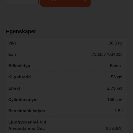
Egenskaper
Vikt
38.5 kg
Ean
7333377034303
Bränsletyp
Bensin
Klippbredd
53 cm
Effekt
2.75 kW
Cylindervolym
166 cm³
Bensintank Volym
1.5 l
Ljudtrycksnivå Vid
Användarens Öra,
83 dB(A)