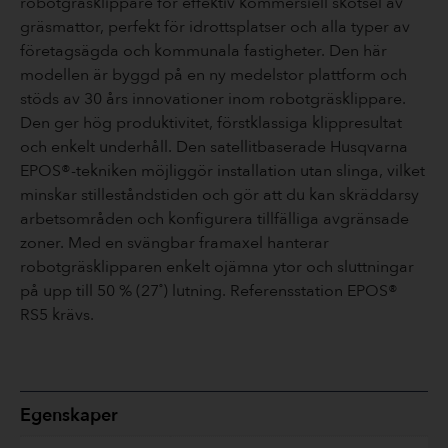
robotgräsklippare för effektiv kommersiell skötsel av
gräsmattor, perfekt för idrottsplatser och alla typer av
företagsägda och kommunala fastigheter. Den här
modellen är byggd på en ny medelstor plattform och
stöds av 30 års innovationer inom robotgräsklippare.
Den ger hög produktivitet, förstklassiga klippresultat
och enkelt underhåll. Den satellitbaserade Husqvarna
EPOS®-tekniken möjliggör installation utan slinga, vilket
minskar stilleståndstiden och gör att du kan skräddarsy
arbetsområden och konfigurera tillfälliga avgränsade
zoner. Med en svängbar framaxel hanterar
robotgräsklipparen enkelt ojämna ytor och sluttningar
på upp till 50 % (27˚) lutning. Referensstation EPOS®
RS5 krävs.
Egenskaper