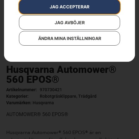
JAG ACCEPTERAR
JAG AVBÖJER
ÄNDRA MINA INSTÄLLNINGAR
Husqvarna Automower®
560 EPOS®
Artikelnummer:
970730421
Kategorier:
Robotgräsklippare
,
Trädgård
Varumärken
:
Husqvarna
AUTOMOWER® 560 EPOS®
Husqvarna Automower® 560 EPOS® är en