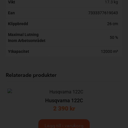
Vikt
17.3 kg
Ean
7333377619043
Klippbredd
26 cm
Maximal Lutning
50 %
Inom Arbetsområdet
Ytkapacitet
12000 m²
Relaterade produkter
Husqvarna 122C
2 390
kr
Lägg till i varukorg