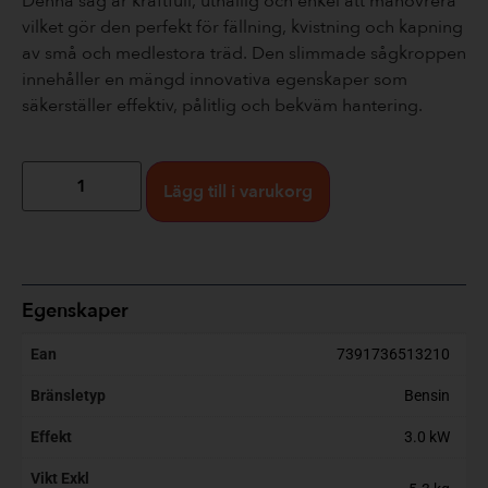
Denna såg är kraftfull, uthållig och enkel att manövrera
vilket gör den perfekt för fällning, kvistning och kapning
av små och medlestora träd. Den slimmade sågkroppen
innehåller en mängd innovativa egenskaper som
säkerställer effektiv, pålitlig och bekväm hantering.
Lägg till i varukorg
Egenskaper
Ean
7391736513210
Bränsletyp
Bensin
Effekt
3.0 kW
Vikt Exkl