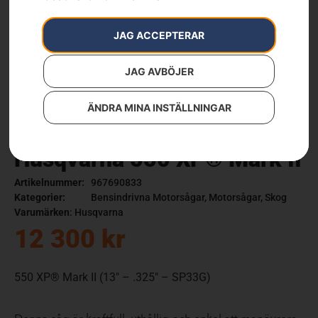
JAG ACCEPTERAR
JAG AVBÖJER
ÄNDRA MINA INSTÄLLNINGAR
Husqvarna 550 XP® Mark II
Artikelnummer:
967690833
Kategorier:
Bensindrivna Motorsågar
,
Motorsågar
,
Skog
Varumärken
:
Husqvarna
12 300
kr
550 XP® Mark II (13″ – .325″ – SP33G)