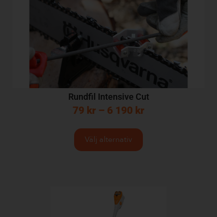
Rundfil Intensive Cut
79
kr
–
6 190
kr
Välj alternativ