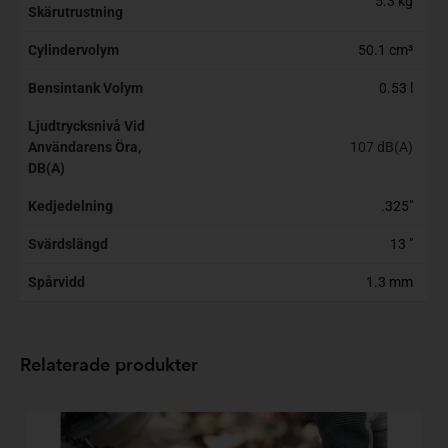
5.3 kg
Skärutrustning
Cylindervolym
50.1 cm³
Bensintank Volym
0.53 l
Ljudtrycksnivå Vid
Användarens Öra,
107 dB(A)
DB(A)
Kedjedelning
.325"
Svärdslängd
13 "
Spårvidd
1.3 mm
Relaterade produkter