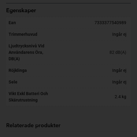
Egenskaper
Ean
7333377540989
Trimmerhuvud
Ingår ej
Ljudtrycksnivå Vid
Användarens Öra,
82 dB(A)
DB(A)
Röjklinga
Ingår ej
Sele
Ingår ej
Vikt Exkl Batteri Och
2.4 kg
Skärutrustning
Relaterade produkter