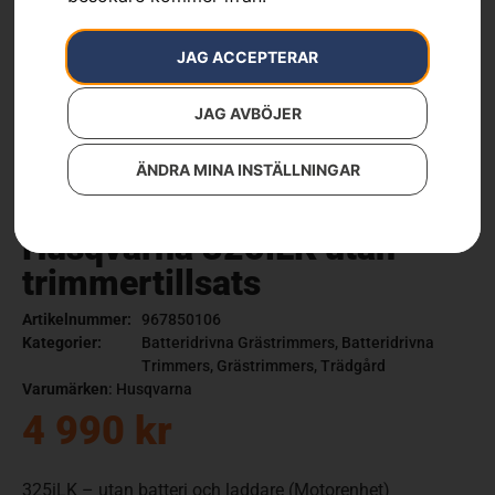
JAG ACCEPTERAR
JAG AVBÖJER
ÄNDRA MINA INSTÄLLNINGAR
Husqvarna 325iLK utan
trimmertillsats
Artikelnummer:
967850106
Kategorier:
Batteridrivna Grästrimmers
,
Batteridrivna
Trimmers
,
Grästrimmers
,
Trädgård
Varumärken
:
Husqvarna
4 990
kr
325iLK – utan batteri och laddare (Motorenhet)