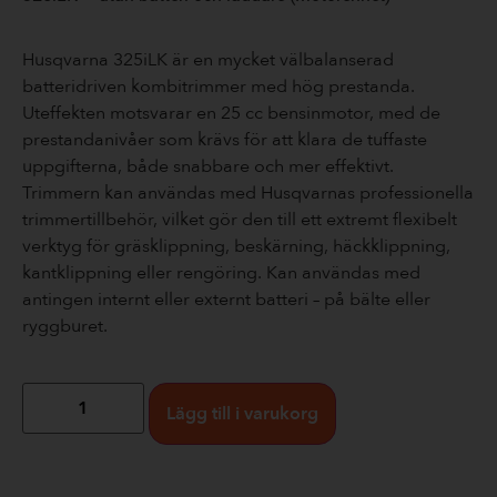
Husqvarna 325iLK är en mycket välbalanserad
batteridriven kombitrimmer med hög prestanda.
Uteffekten motsvarar en 25 cc bensinmotor, med de
prestandanivåer som krävs för att klara de tuffaste
uppgifterna, både snabbare och mer effektivt.
Trimmern kan användas med Husqvarnas professionella
trimmertillbehör, vilket gör den till ett extremt flexibelt
verktyg för gräsklippning, beskärning, häckklippning,
kantklippning eller rengöring. Kan användas med
antingen internt eller externt batteri – på bälte eller
ryggburet.
Lägg till i varukorg