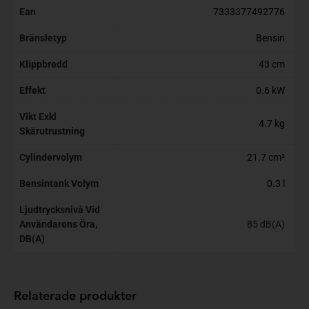
Ean
7333377492776
Bränsletyp
Bensin
Klippbredd
43 cm
Effekt
0.6 kW
Vikt Exkl
4.7 kg
Skärutrustning
Cylindervolym
21.7 cm³
Bensintank Volym
0.3 l
Ljudtrycksnivå Vid
Användarens Öra,
85 dB(A)
DB(A)
Relaterade produkter