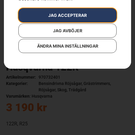
JAG ACCEPTERAR
JAG AVBÖJER
ÄNDRA MINA INSTÄLLNINGAR
Husqvarna 122R
Artikelnummer:
970732401
Kategorier:
Bensindrivna Röjsågar
,
Grästrimmers
,
Röjsågar
,
Skog
,
Trädgård
Varumärken
:
Husqvarna
3 190
kr
122R, R25