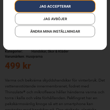
JAG ACCEPTERAR
JAG AVBÖJER
ÄNDRA MINA INSTÄLLNINGAR
Handske, Functional vinter
Artikelnummer:
PRNT_77
Kategorier:
Handskar
,
Skor & Kläder
Varumärken
:
Husqvarna
499
kr
Varma och bekväma skyddshandskar för vinterbruk. Det
vattenavstötande innermembranet, fodret med
Thinsulate® och mikrofleece håller händerna varma och
torra i kalla och våta förhållanden. Pekfingret har en
pekskärmsvänlig knoge så att en smartphone kan
användas med handskar på. Den stickade, elastiska