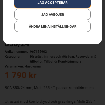
JAG ACCEPTERAR
JAG AVBÖJER
ÄNDRA MINA INSTÄLLNINGAR
Gräsklinga med rigg BCA
850/24
Artikelnummer:
967185902
Kategorier:
för grästrimmers och röjsågar
,
Reservdelar &
tillbehör
,
Tillbehör Kombitrimmers
Varumärken
:
Husqvarna
1 790
kr
BCA 850/24 mm, Multi 255-4T, passar kombitrimmers
Utrustad med kombiskydd och gräsklinga Multi 255-4.