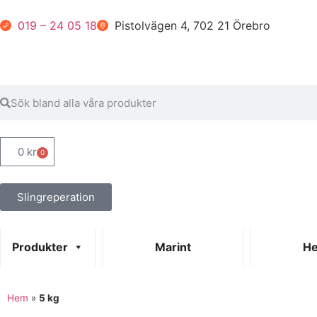
019 – 24 05 18
Pistolvägen 4, 702 21 Örebro
0
kr
0
Slingreperation
Produkter
Marint
He
Hem
»
5 kg