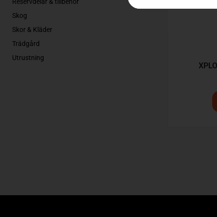
Reservdelar & tillbehör
Skog
Skor & Kläder
Trädgård
Utrustning
XPLO