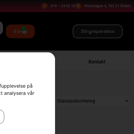
019 – 24 05 18
Pistolvägen 4, 702 21 Örebro
0
Slingreperation
0
kr
Verkstad
Kontakt
rfupplevelse på
tt analysera vår