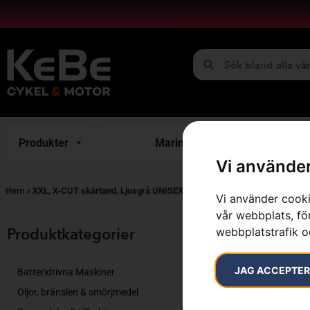
Produkter
Marint
H
Vi använder
Hem
»
XXL, X-CUT skärtand, Ljusgrå UNISEX
Vi använder cooki
vår webbplats, för
Endast ett sök
Produktkategorier​
webbplatstrafik o
JAG ACCEPTE
Batteridrivna Maskiner
Oljor, bränslen & smörjmedel