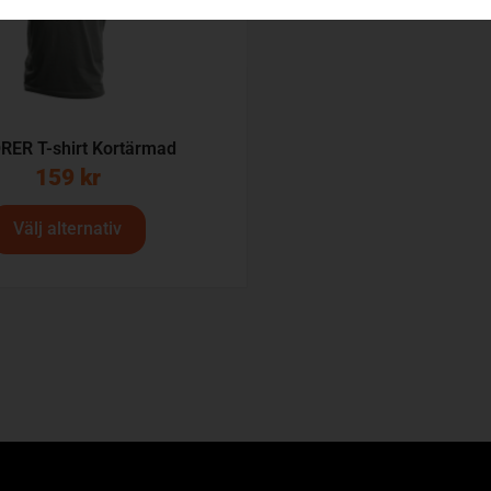
RER T-shirt Kortärmad
159
kr
Välj alternativ