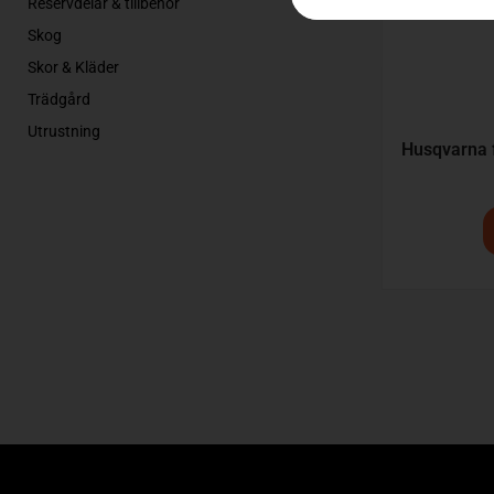
Reservdelar & tillbehör
Skog
Skor & Kläder
Trädgård
Utrustning
Husqvarna f