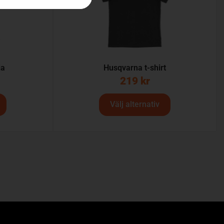
ja
Husqvarna t-shirt
219
kr
Välj alternativ