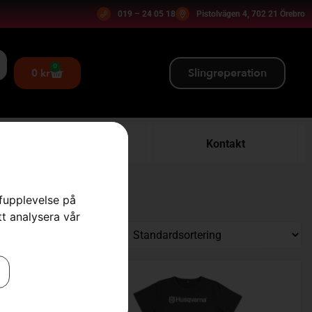
019 – 24 05 18
Pistolvägen 4, 702 21 Örebro
0
Slingreperation
0
kr
Verkstad
Kontakt
rfupplevelse på
tt analysera vår