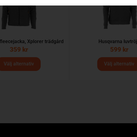
leecejacka, Xplorer trädgård
Husqvarna luvtrö
359
kr
599
kr
Välj alternativ
Välj alternativ