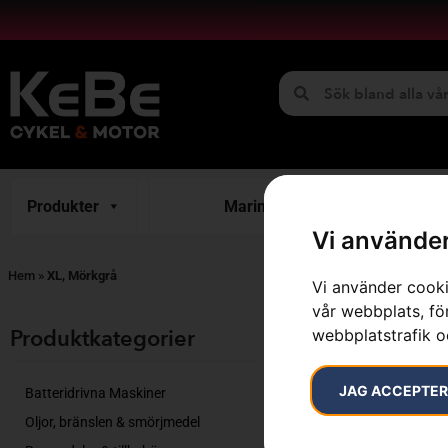
Produkter
Marint
H
Vi använder
Hem
»
XL, Mörkgrå
Vi använder cooki
vår webbplats, för
Visar alla 3 re
Produktkategorier​
webbplatstrafik o
JAG ACCEPTE
Batteridrivna Maskiner
Oljor, bränslen & smörjmedel