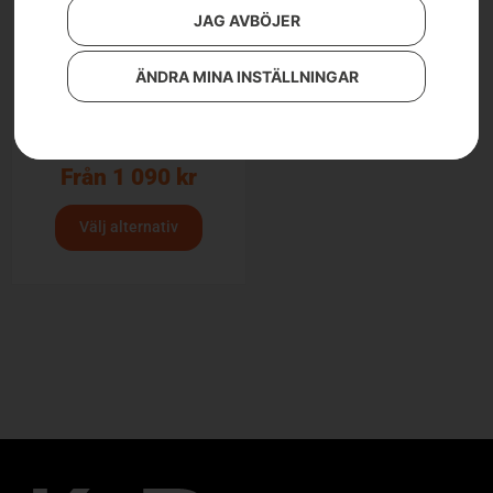
JAG AVBÖJER
ÄNDRA MINA INSTÄLLNINGAR
Husqvarna Automower®
terrängkit
Från
1 090
kr
Välj alternativ