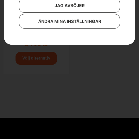
JAG AVBÖJER
ÄNDRA MINA INSTÄLLNINGAR
Husqvarna midjebyxa,
Technical herr
3 790
kr
Välj alternativ