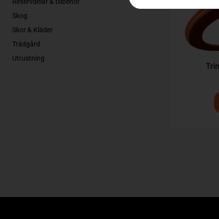
Reservdelar & tillbehör
Skog
Skor & Kläder
Trädgård
Utrustning
Tri