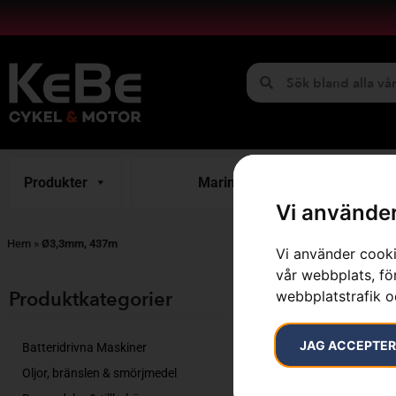
Produkter
Marint
H
Vi använder
Hem
»
Ø3,3mm, 437m
Vi använder cooki
vår webbplats, för
Endast ett sök
Produktkategorier​
webbplatstrafik o
JAG ACCEPTE
Batteridrivna Maskiner
Oljor, bränslen & smörjmedel