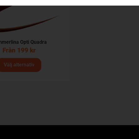
mmerlina Opti Quadra
Från
199
kr
Välj alternativ