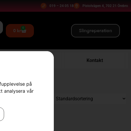
019 – 24 05 18
Pistolvägen 4, 702 21 Örebro
0
Slingreperation
0
kr
Verkstad
Kontakt
rfupplevelse på
tt analysera vår