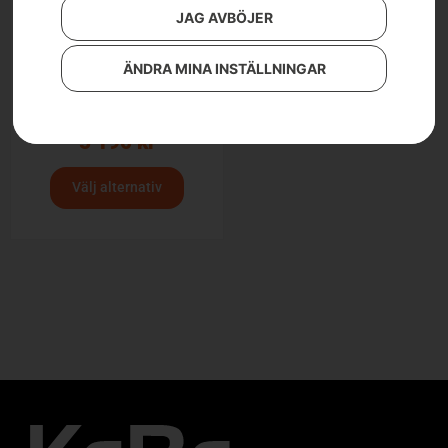
JAG AVBÖJER
ÄNDRA MINA INSTÄLLNINGAR
Husqvarna midjebyxa,
Technical Extreme
5 190
kr
Välj alternativ