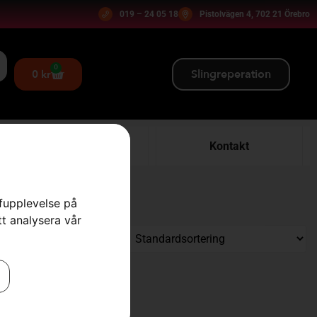
019 – 24 05 18
Pistolvägen 4, 702 21 Örebro
0
Slingreperation
0
kr
Verkstad
Kontakt
rfupplevelse på
tt analysera vår