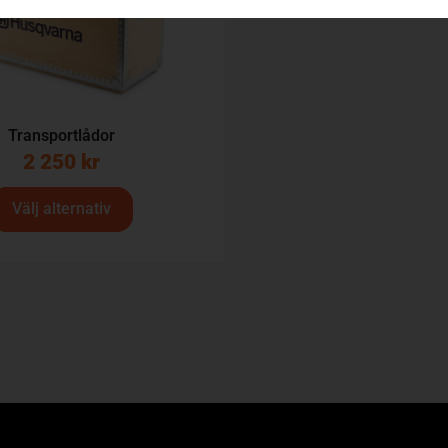
Transportlådor
2 250
kr
Välj alternativ