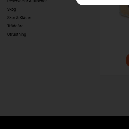
Reservdelar & tillbehör
Skog
Skor & Kläder
Trädgård
Utrustning