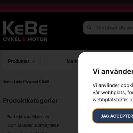
Produkter
Marint
H
Vi använder
Hem
»
Låda Plywood K 535i
Vi använder cooki
vår webbplats, för
Endast ett sök
Produktkategorier​
webbplatstrafik o
JAG ACCEPTE
Batteridrivna Maskiner
Oljor, bränslen & smörjmedel