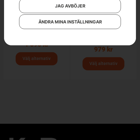
JAG AVBÖJER
ÄNDRA MINA INSTÄLLNINGAR
Husqvarna skaljacka
Husqvarna
trädgård, Xplorer dam
trädgårdsbyxa, Xplorer
dam
1 090
kr
979
kr
Välj alternativ
Välj alternativ