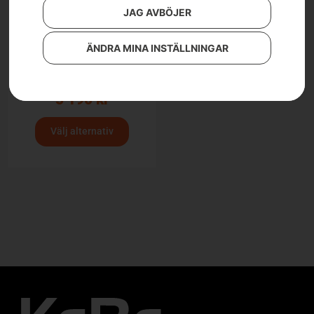
JAG AVBÖJER
ÄNDRA MINA INSTÄLLNINGAR
Husqvarna midjebyxa,
Technical Extreme
5 190
kr
Välj alternativ