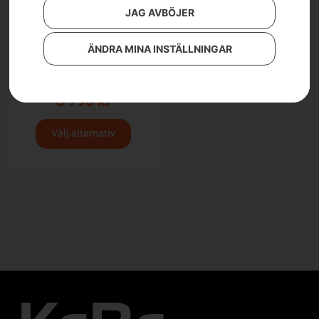
JAG AVBÖJER
ÄNDRA MINA INSTÄLLNINGAR
Husqvarna midjebyxa,
Technical herr
3 790
kr
Välj alternativ