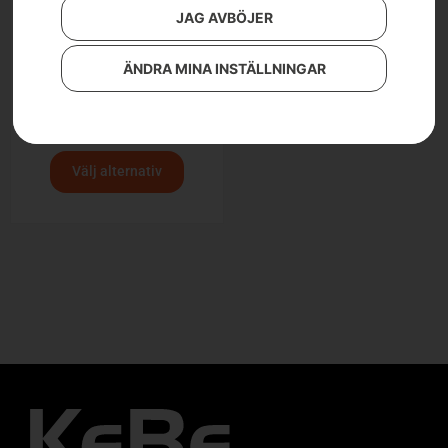
JAG AVBÖJER
ÄNDRA MINA INSTÄLLNINGAR
Golvmunstycke
Från
269
kr
Välj alternativ