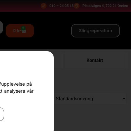
019 – 24 05 18
Pistolvägen 4, 702 21 Örebro
0
Slingreperation
0
kr
Verkstad
Kontakt
rfupplevelse på
tt analysera vår