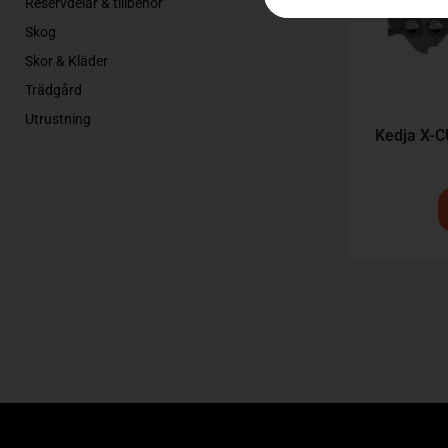
Reservdelar & tillbehör
Skog
Skor & Kläder
Trädgård
Utrustning
Kedja X-C