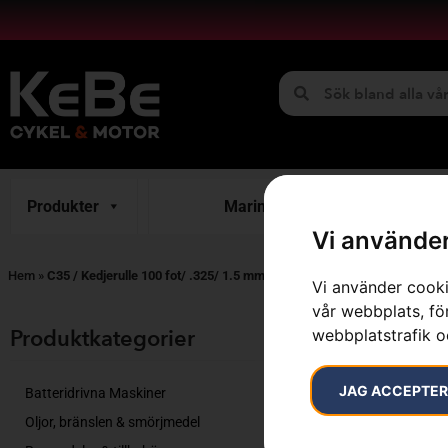
Produkter
Marint
H
Vi använder
Hem
»
C35 / Kedjerulle 100 fot/ .325/ 1.5 mm
Vi använder cooki
vår webbplats, för
Endast ett sök
Produktkategorier​
webbplatstrafik o
JAG ACCEPTE
Batteridrivna Maskiner
Oljor, bränslen & smörjmedel