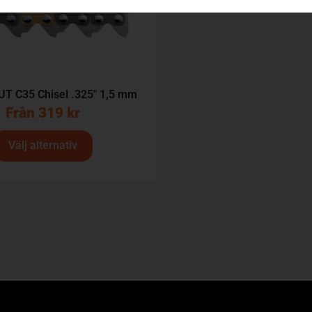
UT C35 Chisel .325″ 1,5 mm
Från
319
kr
Välj alternativ