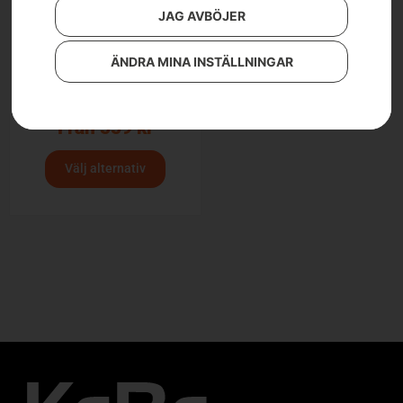
JAG AVBÖJER
ÄNDRA MINA INSTÄLLNINGAR
Husqvarna BioClip®-
plugg
Från
559
kr
Välj alternativ