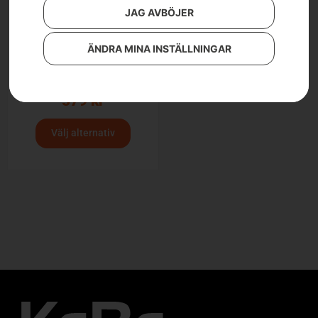
JAG AVBÖJER
ÄNDRA MINA INSTÄLLNINGAR
Husqvarna Xplorer Kids
luvtröja
579
kr
Välj alternativ