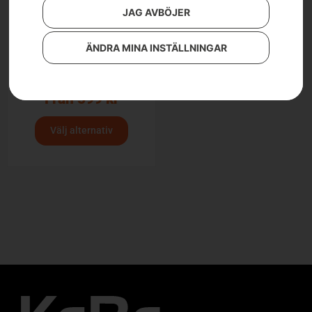
JAG AVBÖJER
ÄNDRA MINA INSTÄLLNINGAR
Svärd .325″ Pixel, X-
Force
Från
599
kr
Välj alternativ