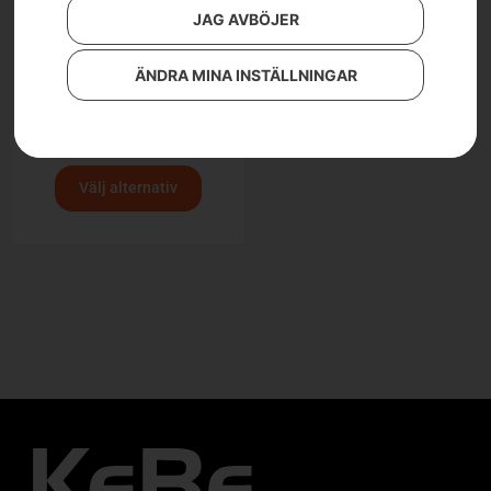
JAG AVBÖJER
ÄNDRA MINA INSTÄLLNINGAR
Fäll-/klyvkil i aluminium
Från
349
kr
Välj alternativ