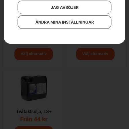
JAG AVBÖJER
ÄNDRA MINA INSTÄLLNINGAR
Husqvarna XP®
Sågkedjeolja X-GUARD
Synthetic tvåtaktsolja
BIO
Från
55
kr
Från
69
kr
Välj alternativ
Välj alternativ
Tvåtaktsolja, LS+
Från
44
kr