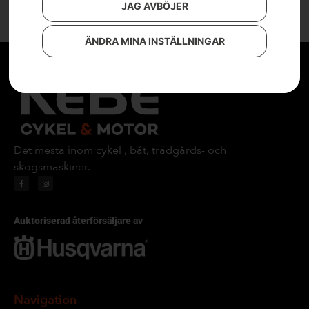
JAG AVBÖJER
ÄNDRA MINA INSTÄLLNINGAR
Det mesta inom cykel , båt, trädgårds- och
skogsmaskiner.
Auktoriserad återförsäljare av
Navigation