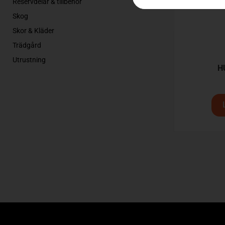
Reservdelar & tillbehör
Skog
Skor & Kläder
Trädgård
Utrustning
H