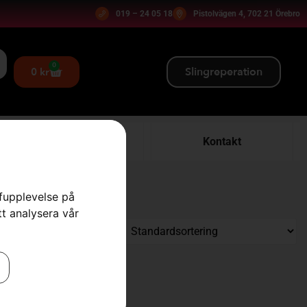
019 – 24 05 18
Pistolvägen 4, 702 21 Örebro
0
Slingreperation
0
kr
Verkstad
Kontakt
rfupplevelse på
tt analysera vår