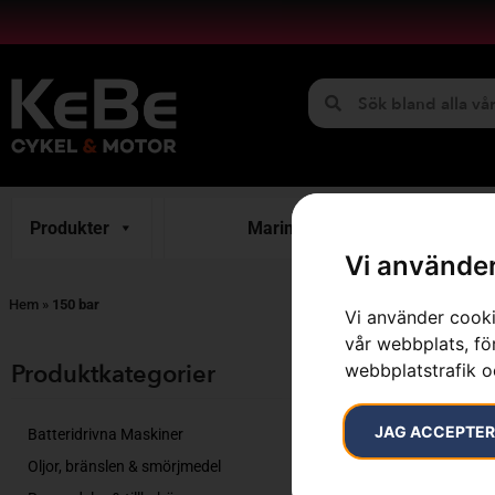
Produkter
Marint
H
Vi använder
Hem
»
150 bar
Vi använder cooki
vår webbplats, för
Endast ett sök
Produktkategorier​
webbplatstrafik o
JAG ACCEPTE
Batteridrivna Maskiner
Oljor, bränslen & smörjmedel