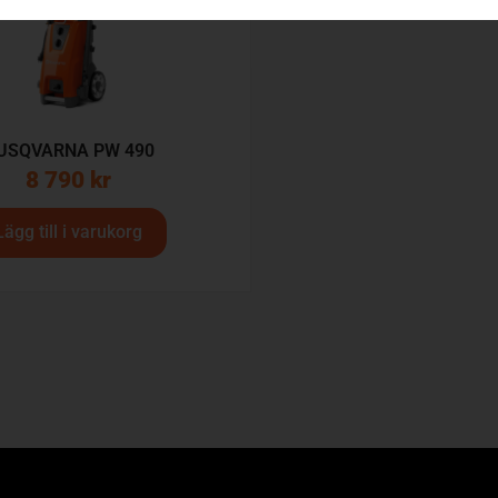
USQVARNA PW 490
8 790
kr
Lägg till i varukorg