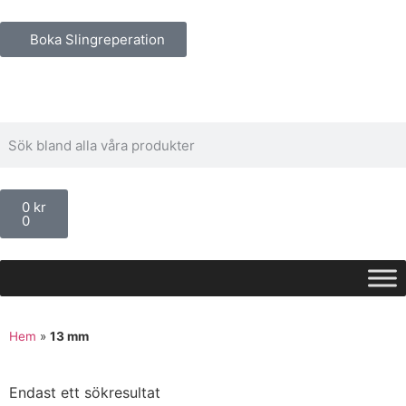
Boka Slingreperation
0
kr
0
Hem
»
13 mm
Endast ett sökresultat