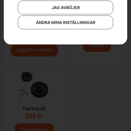
JAG AVBÖJER
ÄNDRA MINA INSTÄLLNINGAR
Husqvarna GX 560
Husqvarna CEORA™ RZ
43L
10 900
kr
Läs mer
Lägg till i varukorg
Fairway kit
239
kr
Välj alternativ