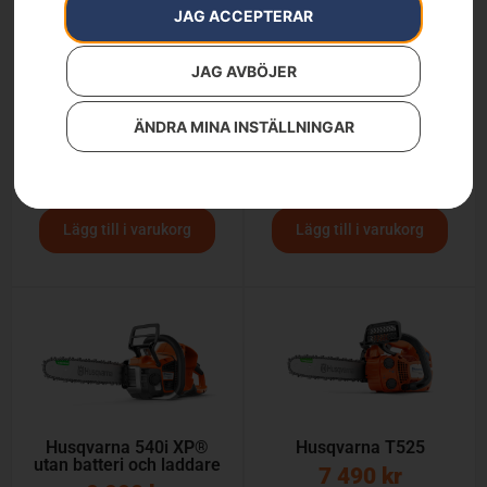
JAG ACCEPTERAR
JAG AVBÖJER
ÄNDRA MINA INSTÄLLNINGAR
Husqvarna 435i
Husqvarna 540i XP® G
5 190
kr
10 200
kr
Lägg till i varukorg
Lägg till i varukorg
Husqvarna 540i XP®
Husqvarna T525
utan batteri och laddare
7 490
kr