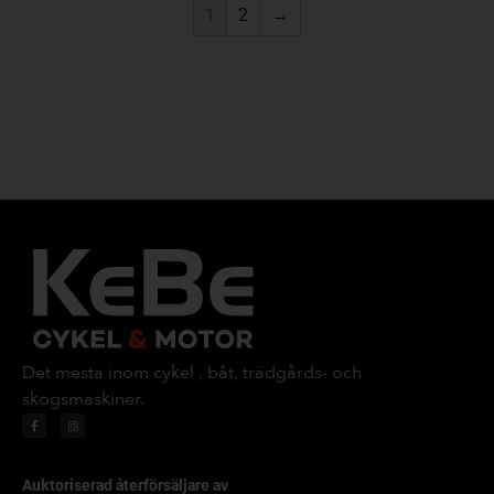
1
2
→
Det mesta inom cykel , båt, trädgårds- och
skogsmaskiner.
Auktoriserad återförsäljare av