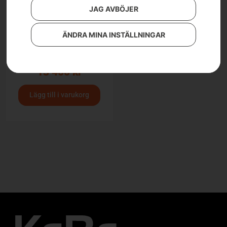
JAG AVBÖJER
ÄNDRA MINA INSTÄLLNINGAR
Klippaggregat –
CombiClip® 94
13 400
kr
Lägg till i varukorg