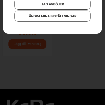
JAG AVBÖJER
ÄNDRA MINA INSTÄLLNINGAR
Automower® Enhance
HSS knivar, 45st
2 090
kr
Lägg till i varukorg