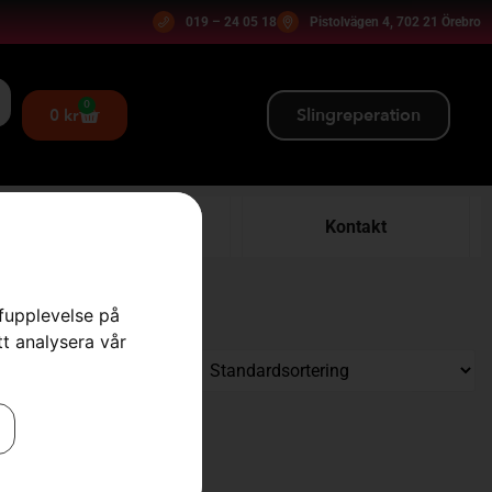
019 – 24 05 18
Pistolvägen 4, 702 21 Örebro
0
Slingreperation
0
kr
Verkstad
Kontakt
rfupplevelse på
tt analysera vår