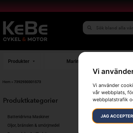
Produkter
Marint
H
Vi använder
Hem
»
7392930301573
Vi använder cooki
vår webbplats, för
Endast ett sök
Produktkategorier​
webbplatstrafik o
JAG ACCEPTE
Batteridrivna Maskiner
Oljor, bränslen & smörjmedel