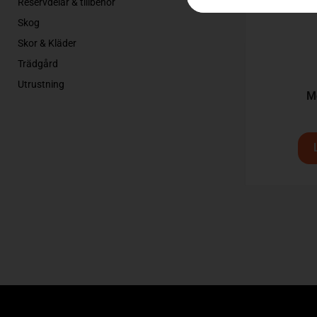
Reservdelar & tillbehör
Skog
Skor & Kläder
Trädgård
Utrustning
M