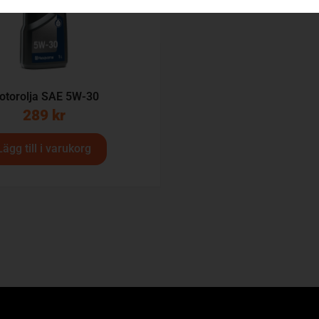
otorolja SAE 5W-30
289
kr
Lägg till i varukorg