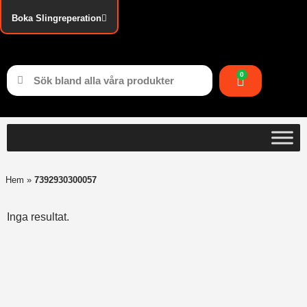
Boka Slingreperation
0
Hem
»
7392930300057
Inga resultat.