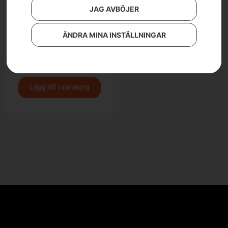
JAG AVBÖJER
ÄNDRA MINA INSTÄLLNINGAR
Kantskärare ECA850/24
2 190
kr
Lägg till i varukorg